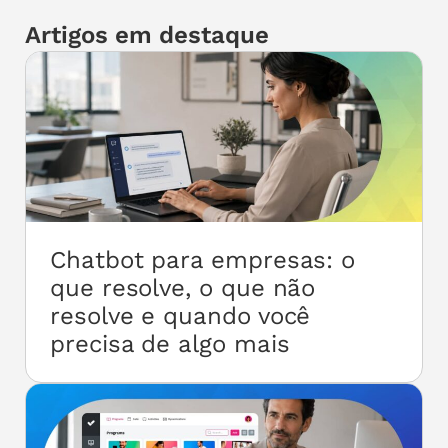
atitudes aplicados a um cargo específico. As
não apenas pela hierarquia.
power skills fazem parte do componente de
Artigos em destaque
habilidades e atitudes desse mapa de
competências, com ênfase especial naquelas
que têm maior impacto transversal e
duradouro.
Chatbot para empresas: o
que resolve, o que não
resolve e quando você
precisa de algo mais